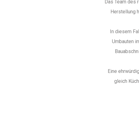
Das Team des r
Herstellung 
In diesem Fal
Umbauten im
Bauabschni
Eine ehrwürdig
gleich Küch