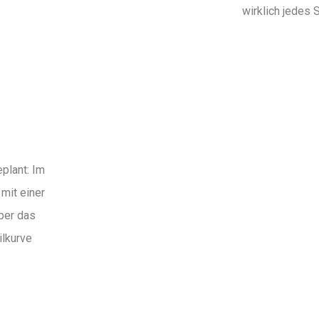
wirklich jedes
eplant: Im
mit einer
ber das
ilkurve