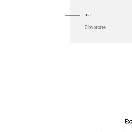
ORT
Elbvororte
Ex