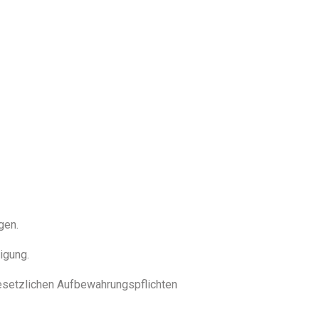
REVALUE
SPECIALS
ABOUT
CONTACT
gen.
igung.
gesetzlichen Aufbewahrungspflichten