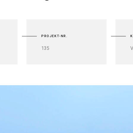
PROJEKT-NR.
K
135
V