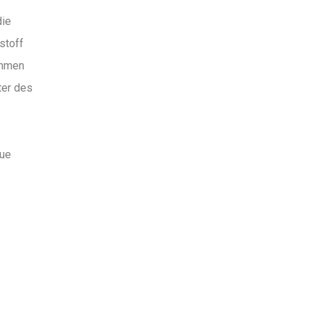
die
stoff
immen
ter des
eue