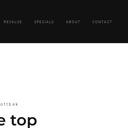
REVALUE
SPECIALS
ABOUT
CONTACT
ottbek
e top