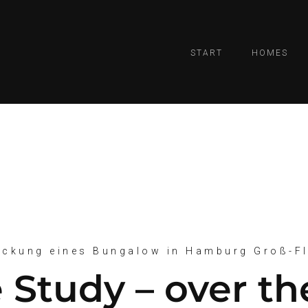
START
HOMES
ockung eines Bungalow in Hamburg Groß-Fl
 Study – over th