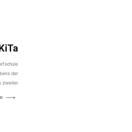
KiTa
orfschule
bens der
s zweiter
AD