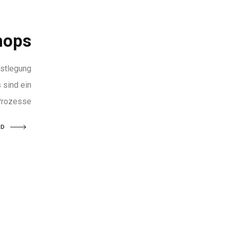
hops
estlegung
sind ein
 Prozesse
AD