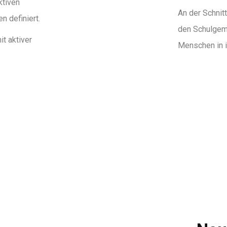
ktiven
An der Schnit
n definiert.
den Schulgeme
t aktiver
Menschen in i