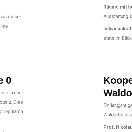
Räume mit ho
Ausstattung 
 uns dieser
ihre
Individualität
stets im Blick
e 0
Koope
Waldo
ten ein und
ptanz. Dies
Ein langjährig
s regulären
Waldorfpädago
Prof. Nikola